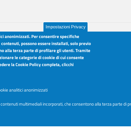
Impostazioni Privacy
tici anonimizzati. Per consentire specifiche
i contenuti, possono essere installati, solo previo
 alla terza parte di profilare gli utenti. Tramite
lia
Orari sportelli:
zionare le categorie di cookie di cui consente
Dal Lunedì al Venerdì ore 8.30 - 12.00
vedere la Cookie Policy completa, clicchi
Martedì anche 15.45 - 17.45
Articolazione degli Uffici, Telefoni e mail
okie analitici anonimizzati
Accessibilità
e contenuti multimediali incorporati, che consentono alla terza parte di pr
Login
Accedi al sito I