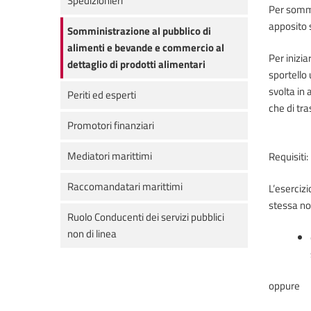
Spedizionieri
Per sommin
apposito s
Somministrazione al pubblico di
alimenti e bevande e commercio al
Per inizi
dettaglio di prodotti alimentari
sportello 
svolta in
Periti ed esperti
che di tra
Promotori finanziari
Mediatori marittimi
Requisiti:
Raccomandatari marittimi
L’esercizi
stessa no
Ruolo Conducenti dei servizi pubblici
non di linea
oppure