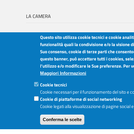
LA CAMERA
Questo sito utilizza cookie tecnici e cookie anali
funzionalità quali la condivisione e/o la visione d
Suo consenso, cookie di terze parti che consentono
Camera di Commercio Industria Artigianato e Agricoltura del Sud Est Sici
questo banner, può accettare tutti i cookies, sele
Sede legale: Via Cappuccini, 2 - Catania
l’utilizzo e/o modificare le Sue preferenze. Per 
Sede territoriale: Piazza della Libertà - Ragusa
Sede territoriale: Via Duca degli Abruzzi, 4 - Siracusa
Maggiori Informazioni
Posta elettronica certificata: ctrgsr
pec.ctrgsr.camcom.it
Cookie tecnici
Sito:
www.ctrgsr.camcom.gov.it
Codice fiscale e partita IVA:
Cookie necessari per il funzionamento del sito e co
05379380875
Codice di fatturazione elettronica:
ZBSD2P
Cookie di piattaforme di social networking
Cookie legati alla visualizzazione di pagine social 
Conferma le scelte
Copyright © CCIAA, 2019