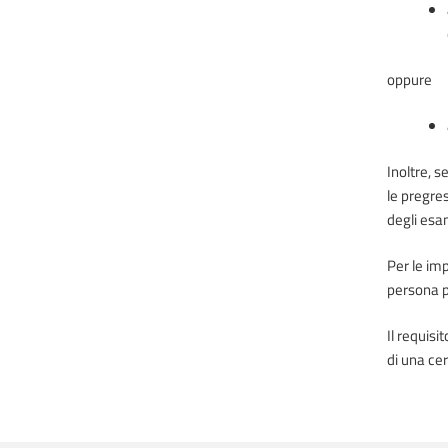
oppure
Inoltre, 
le pregre
degli esam
Per le im
persona pr
Il requisi
di una cer