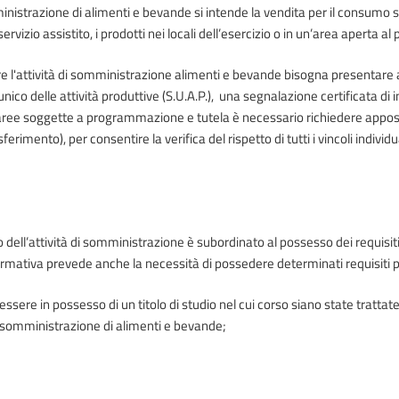
istrazione di alimenti e bevande si intende la vendita per il consumo sul
ervizio assistito, i prodotti nei locali dell’esercizio o in un’area aperta al p
are l'attività di somministrazione alimenti e bevande bisogna presentare 
unico delle attività produttive (S.U.A.P.), una segnalazione certificata di inizi
 aree soggette a programmazione e tutela è necessario richiedere apposit
sferimento), per consentire la verifica del rispetto di tutti i vincoli ind
o dell’attività di somministrazione è subordinato al possesso dei requisiti 
rmativa prevede anche la necessità di possedere determinati requisiti p
essere in possesso di un titolo di studio nel cui corso siano state tratta
somministrazione di alimenti e bevande;