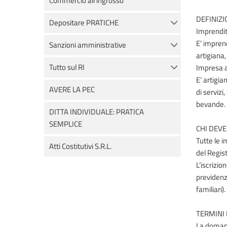
Commercio all'ingrosso
DEFINIZI
Depositare PRATICHE
Imprendit
E’ imprend
Sanzioni amministrative
artigiana
Tutto sul RI
Impresa a
E’ artigia
AVERE LA PEC
di servizi
bevande.
DITTA INDIVIDUALE: PRATICA
SEMPLICE
CHI DEVE
Tutte le 
Atti Costitutivi S.R.L.
del Regist
L’iscrizio
previdenza
familiari).
TERMINI 
La domanda