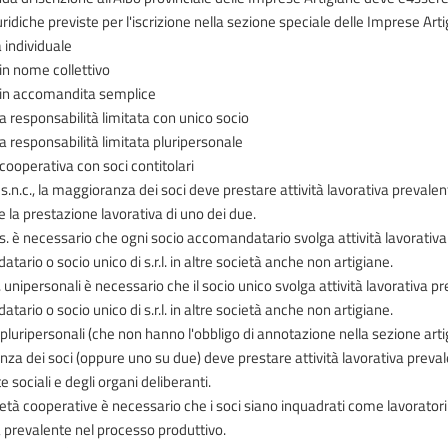
idiche previste per l'iscrizione nella sezione speciale delle Imprese Art
 individuale
 in nome collettivo
 in accomandita semplice
a responsabilità limitata con unico socio
a responsabilità limitata pluripersonale
cooperativa con soci contitolari
 s.n.c., la maggioranza dei soci deve prestare attività lavorativa prevale
e la prestazione lavorativa di uno dei due.
a.s. è necessario che ogni socio accomandatario svolga attività lavorativ
ario o socio unico di s.r.l. in altre società anche non artigiane.
.l. unipersonali è necessario che il socio unico svolga attività lavorativa
ario o socio unico di s.r.l. in altre società anche non artigiane.
l. pluripersonali (che non hanno l'obbligo di annotazione nella sezione art
za dei soci (oppure uno su due) deve prestare attività lavorativa prev
e sociali e degli organi deliberanti.
ietà cooperative è necessario che i soci siano inquadrati come lavorator
a prevalente nel processo produttivo.