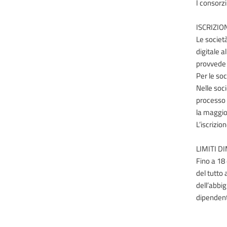
I consorzi
ISCRIZIO
Le società
digitale a
provvede d
Per le so
Nelle soc
processo 
la maggio
L’iscrizio
LIMITI D
Fino a 18 
del tutto 
dell’abbig
dipendenti