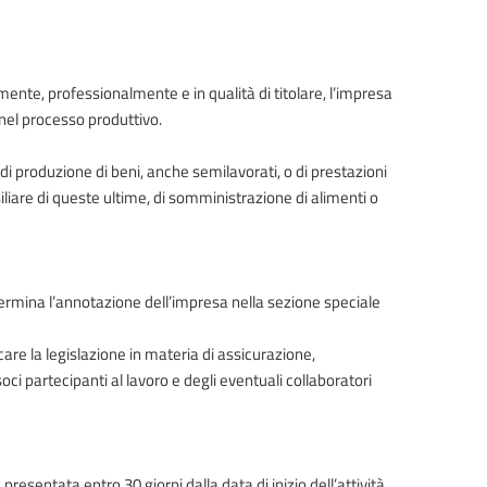
mente, professionalmente e in qualità di titolare, l’impresa
nel processo produttivo.
di produzione di beni, anche semilavorati, o di prestazioni
siliare di queste ultime, di somministrazione di alimenti o
termina l’annotazione dell’impresa nella sezione speciale
care la legislazione in materia di assicurazione,
oci partecipanti al lavoro e degli eventuali collaboratori
esentata entro 30 giorni dalla data di inizio dell’attività.