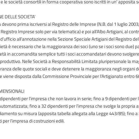
 e le società consortili in forma cooperativa sono iscritti in un' apposi
NE DELLE SOCIETA’
 devono prima iscriversi al Registro delle Imprese (N.B. dal 1 luglio 200
l Registro Imprese solo per via telematica) e poi all’Albo Artigiani, al contra
’ufficio all’annotazione nella Sezione Speciale Artigiani del Registro de
cietà è necessario che la maggioranza dei soci (uno se i soci sono due) 
ietà in accomandita semplice tutti i soci accomandatari devono svolger
produttivo. Nelle Società a Responsabilità Limitata pluripersonale la ma
ranza delle quote sociali e deve detenere la maggioranza negli organi de
ne viene disposta dalla Commissione Provinciale per l’Artigianato entro 6
IMENSIONALI
dipendenti per l’impresa che non lavora in serie; fino a 9 dipendenti per
automatizzata; fino a 32 dipendenti per l’impresa che svolge la propria atti
liamento su misura (apposita tabella allegata alla Legge 443/85); fino a 
 per l’impresa di costruzioni edili.