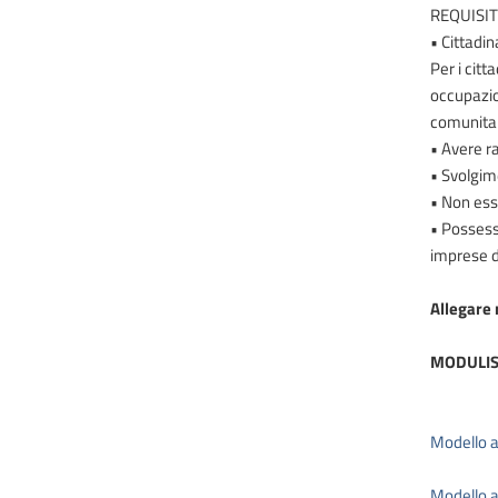
REQUISIT
• Cittadin
Per i cit
occupazion
comunitar
• Avere r
• Svolgim
• Non ess
• Possesso
imprese d
Allegare 
MODULIS
Modello a
Modello ar