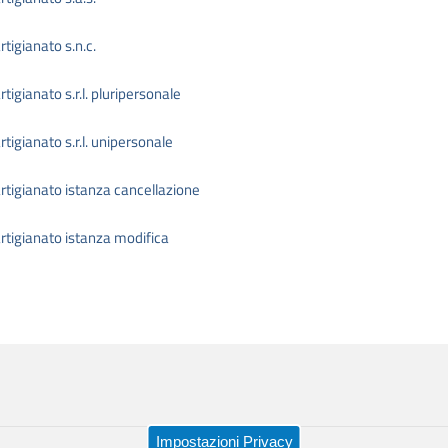
tigianato s.n.c.
tigianato s.r.l. pluripersonale
tigianato s.r.l. unipersonale
rtigianato istanza cancellazione
rtigianato istanza modifica
Impostazioni Privacy