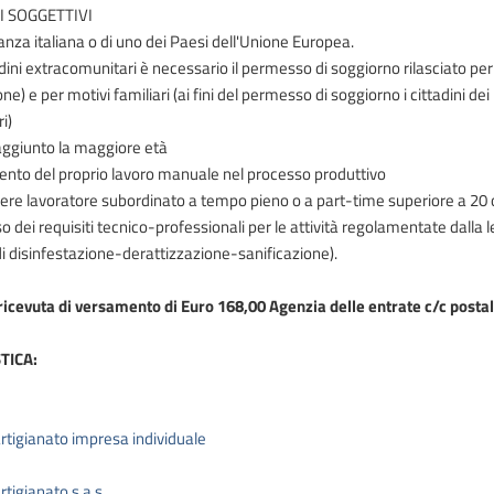
I SOGGETTIVI
anza italiana o di uno dei Paesi dell'Unione Europea.
tadini extracomunitari è necessario il permesso di soggiorno rilasciato p
e) e per motivi familiari (ai fini del permesso di soggiorno i cittadini dei
i)
aggiunto la maggiore età
ento del proprio lavoro manuale nel processo produttivo
ere lavoratore subordinato a tempo pieno o a part-time superiore a 20 
 dei requisiti tecnico-professionali per le attività regolamentate dalla leg
i disinfestazione-derattizzazione-sanificazione).
ricevuta di versamento di Euro 168,00 Agenzia delle entrate c/c posta
TICA:
rtigianato impresa individuale
tigianato s.a.s.