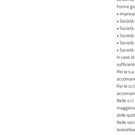
Forme giur
• Impresa
• Società
• Società
• Società 
• Società 
• Società 
In caso di
sufficient
Per le s.
accomandat
Per le s.r
accomandat
Nelle s.r.
maggioran
delle quot
Nelle soc
lavorativ