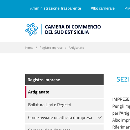
Amministrazione Trasparente
Albo camerale
Pri
Home
Registro imprese
Artigianato
SEZ
Registro imprese
Artigianato
IMPRESE
Bollatura Libri e Registri
Per gli im
per l'Arti
Come avviare un'attività di impresa
Albo impr
Riferimen