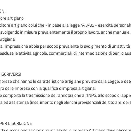
ONI
ore artigiano
itore artigiano colui che - in base alla legge 443/85 - esercita personal
, svolgendo in misura prevalentemente il proprio lavoro, anche manuale 
rtigiana
na l’impresa che abbia per scopo prevalente lo svolgimento di un’attività 
, escluse le attività agricole, commerciali, di intermediazione di beni o au
 ISCRIVERSI
imprese che hanno le caratteristiche artigiane previste dalla Legge, e de
ro delle Imprese con la qualifica d’impresa artigiana.
ne comporta la trasmissione dell’annotazione all’INPS, allo scopo di appli
 ed assistenza (inserimento negli elenchi previdenziali del titolare, dei s
PER L’ISCRIZIONE
 di iscrizione all’Albo provinciale delle Imprese Artigiane deve e4ssere pr