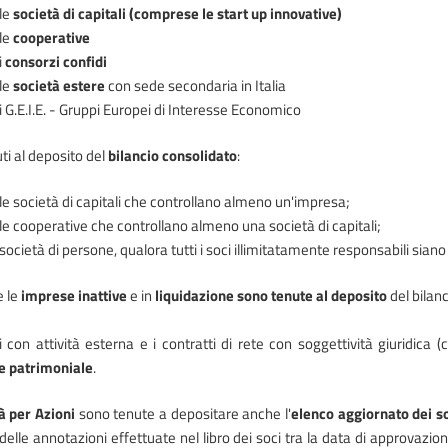
le
società di capitali (comprese le start up innovative)
le
cooperative
i
consorzi confidi
le
società estere
con sede secondaria in Italia
i G.E.I.E. - Gruppi Europei di Interesse Economico
ti al deposito del
bilancio consolidato
:
le società di capitali che controllano almeno un'impresa;
le cooperative che controllano almeno una società di capitali;
società di persone, qualora tutti i soci illimitatamente responsabili siano S.p
e le
imprese inattive
e in
liquidazione sono tenute al deposito
del bilanc
i con attività esterna e i contratti di rete con soggettività giuridica 
e patrimoniale
.
à per Azioni
sono tenute a depositare anche l'
elenco aggiornato dei s
delle annotazioni effettuate nel libro dei soci tra la data di approvazi