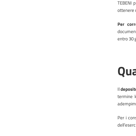
TEBENI p
ottenere 
Per corr
documenta
entro 30 g
Qua
Il
deposito
termine l
adempime
Per i con
dell’eserc