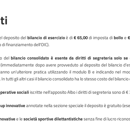
ti
l deposito del
bilancio di esercizio
è di
€ 65,00
di imposta di
bollo
e
€
 di finanziamento dell'OIC).
to del
bilancio consolidato è esente da diritti di segreteria solo se
o
(immediatamente dopo avere provveduto al deposito del bilancio d'eser
anno un'ulteriore pratica utilizzando il modulo B e indicando nel mod
 In tutti gli altri casi il bilancio consolidato ha lo stesso costo del bilancio 
perative sociali
iscritte nell'apposito Albo i diritti di segreteria sono di 
-up innovative
annotate nella sezione speciale il deposito è gratuito (esent
novative
e le
società sportive
dilettantistiche
senza fine di lucro riconos