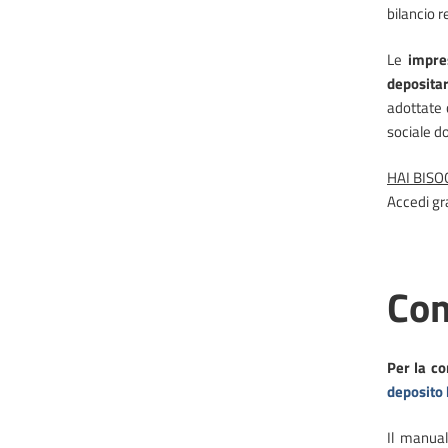
bilancio r
Le
impre
depositar
adottate 
sociale d
HAI BISO
Accedi gr
Com
Per la co
deposito 
Il manual