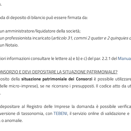
.
a di deposito di bilancio può essere firmata da:
un amministratore/liquidatore della società;
un professionista incaricato (
articolo 31, commi 2 quater e 2 quinquies 
un Notaio.
ri informazioni consultare le lettere a) e b) e c) del par. 2.2.1 del
Manuale
ONSORZIO E DEVI DEPOSITARE LA SITUAZIONE PATRIMONIALE?
posito della
situazione patrimoniale dei Consorzi
è possibile utilizzar
 delle micro-imprese), se ne ricorrano i presupposti. Il codice atto da 
.
depositare al Registro delle Imprese la domanda è possibile verifica
 versione di tassonomia, con
TEBENI
, il servizio online di validazion
à o anomalie.