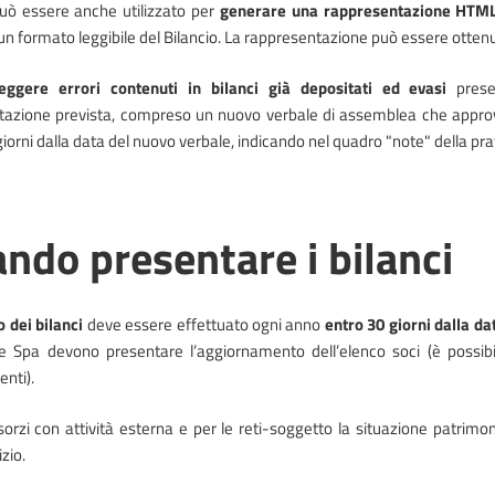
uò essere anche utilizzato per
generare una rappresentazione HTML
un formato leggibile del Bilancio. La rappresentazione può essere ottenu
eggere errori contenuti in bilanci già depositati ed evasi
pres
zione prevista, compreso un nuovo verbale di assemblea che approvi i
iorni dalla data del nuovo verbale, indicando nel quadro "note" della pratic
ndo presentare i bilanci
 dei bilanci
deve essere effettuato ogni anno
entro 30 giorni dalla d
e Spa devono presentare l’aggiornamento dell’elenco soci (è possibi
nti).
sorzi con attività esterna e per le reti-soggetto la situazione patrim
izio.