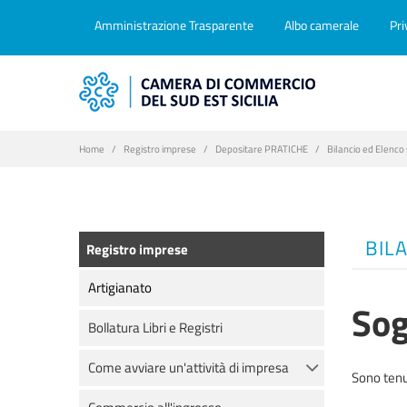
Amministrazione Trasparente
Albo camerale
Pri
Home
Registro imprese
Depositare PRATICHE
Bilancio ed Elenco 
BIL
Registro imprese
Artigianato
Sog
Bollatura Libri e Registri
Come avviare un'attività di impresa
Sono tenu