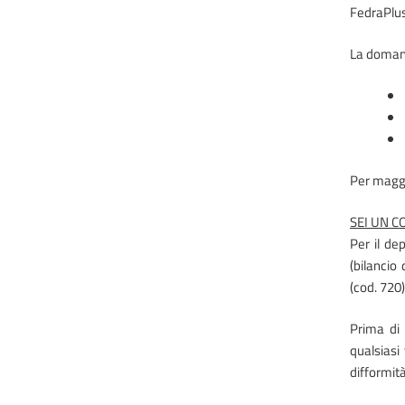
FedraPlus
La domand
Per maggio
SEI UN C
Per il de
(bilancio
(cod. 720)
Prima di 
qualsiasi
difformit