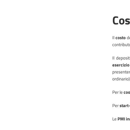
Cos
Il
costo
de
contributo
Il deposi
esercizi
presenter
ordinario).
Per le
coo
Per
start
Le
PMI in