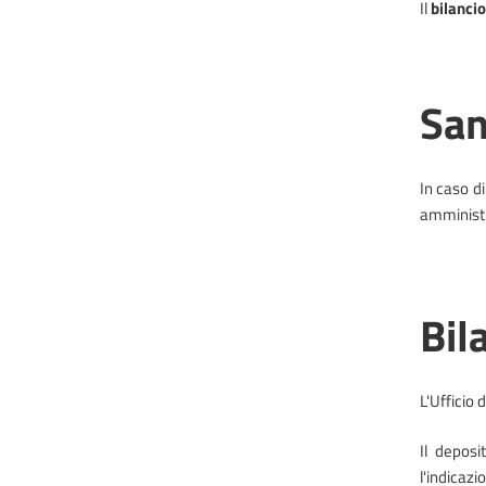
Il
bilancio
San
In caso di
amministr
Bil
L'Ufficio 
Il deposi
l'indicaz