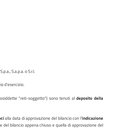
.a., S.a.p.a. o S.r.l.
io d'esercizio.
(cosiddette "reti-soggetto") sono tenuti al
deposito della
oci
alla data di approvazione del bilancio con l'
indicazione
one del bilancio appena chiuso e quella di approvazione del