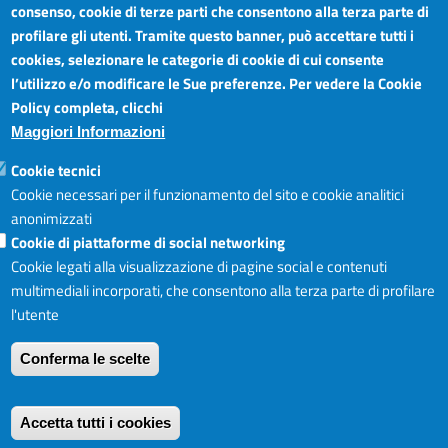
Agricoltura del Sud Est Sicilia
consenso, cookie di terze parti che consentono alla terza parte di
Dal Lunedì al Venerdì ore
Sede legale: Via Cappuccini, 2 - Catania
profilare gli utenti. Tramite questo banner, può accettare tutti i
8.30 - 12.00
Sede territoriale: Piazza della Libertà - Ragusa
cookies, selezionare le categorie di cookie di cui consente
Martedì anche 15.45 - 17.45
Sede territoriale: Via Duca degli Abruzzi, 4 - Siracusa
l’utilizzo e/o modificare le Sue preferenze. Per vedere la Cookie
Posta elettronica certificata: ctrgsr
Articolazione degli Uffici,
Policy completa, clicchi
pec.ctrgsr.camcom.it
Telefoni e mail
Maggiori Informazioni
Sito:
www.ctrgsr.camcom.gov.it
Codice fiscale e partita IVA:
05379380875
Accessibilità
Cookie tecnici
Codice di fatturazione elettronica:
ZBSD2P
Cookie necessari per il funzionamento del sito e cookie analitici
anonimizzati
Cookie di piattaforme di social networking
Copyright © CCIAA, 2019
Cookie legati alla visualizzazione di pagine social e contenuti
multimediali incorporati, che consentono alla terza parte di profilare
l'utente
Login
Accedi al sito I
Conferma le scelte
Accetta tutti i cookies