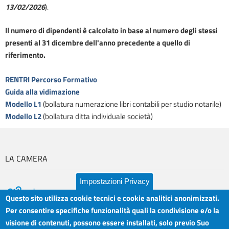
13/02/2026
).
Il numero di dipendenti è calcolato in base al numero degli stessi
presenti al 31 dicembre dell'anno precedente a quello di
riferimento.
RENTRI Percorso Formativo
Guida alla vidimazione
Modello L1
(bollatura numerazione libri contabili per studio notarile)
Modello L2
(bollatura ditta individuale società)
LA CAMERA
Impostazioni Privacy
Questo sito utilizza cookie tecnici e cookie analitici anonimizzati.
Per consentire specifiche funzionalità quali la condivisione e/o la
visione di contenuti, possono essere installati, solo previo Suo
Camera di Commercio Industria Artigianato e
Orari sportelli: