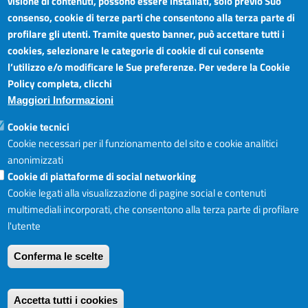
visione di contenuti, possono essere installati, solo previo Suo
consenso, cookie di terze parti che consentono alla terza parte di
Inserisci il tuo nome utente Camera di Commercio del Sud
profilare gli utenti. Tramite questo banner, può accettare tutti i
Est Sicilia.
cookies, selezionare le categorie di cookie di cui consente
Password
*
l’utilizzo e/o modificare le Sue preferenze. Per vedere la Cookie
Policy completa, clicchi
Maggiori Informazioni
Inserisci la password associata al tuo nome utente.
Cookie tecnici
Cookie necessari per il funzionamento del sito e cookie analitici
anonimizzati
Cookie di piattaforme di social networking
Hai dimenticato la password?
*
Campo obbligatorio
Cookie legati alla visualizzazione di pagine social e contenuti
multimediali incorporati, che consentono alla terza parte di profilare
l'utente
Conferma le scelte
Accetta tutti i cookies