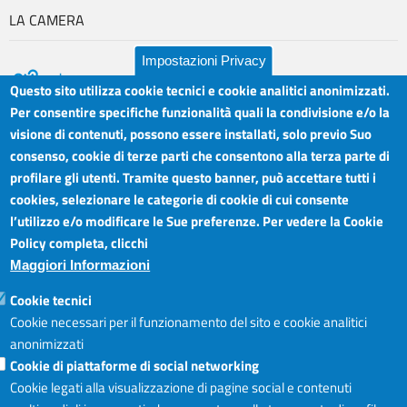
LA CAMERA
Impostazioni Privacy
Questo sito utilizza cookie tecnici e cookie analitici anonimizzati.
Per consentire specifiche funzionalità quali la condivisione e/o la
visione di contenuti, possono essere installati, solo previo Suo
Camera di Commercio Industria Artigianato e
Orari sportelli:
Agricoltura del Sud Est Sicilia
consenso, cookie di terze parti che consentono alla terza parte di
Dal Lunedì al Venerdì ore
Sede legale: Via Cappuccini, 2 - Catania
profilare gli utenti. Tramite questo banner, può accettare tutti i
8.30 - 12.00
Sede territoriale: Piazza della Libertà - Ragusa
cookies, selezionare le categorie di cookie di cui consente
Martedì anche 15.45 - 17.45
Sede territoriale: Via Duca degli Abruzzi, 4 - Siracusa
l’utilizzo e/o modificare le Sue preferenze. Per vedere la Cookie
Posta elettronica certificata: ctrgsr
Articolazione degli Uffici,
Policy completa, clicchi
pec.ctrgsr.camcom.it
Telefoni e mail
Maggiori Informazioni
Sito:
www.ctrgsr.camcom.gov.it
Codice fiscale e partita IVA:
05379380875
Accessibilità
Cookie tecnici
Codice di fatturazione elettronica:
ZBSD2P
Cookie necessari per il funzionamento del sito e cookie analitici
anonimizzati
Cookie di piattaforme di social networking
Copyright © CCIAA, 2019
Cookie legati alla visualizzazione di pagine social e contenuti