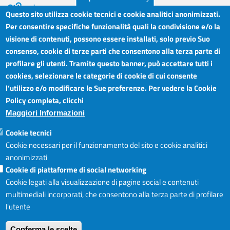
Questo sito utilizza cookie tecnici e cookie analitici anonimizzati.
Per consentire specifiche funzionalità quali la condivisione e/o la
visione di contenuti, possono essere installati, solo previo Suo
Camera di Commercio Industria Artigianato e
Orari sportelli:
Agricoltura del Sud Est Sicilia
consenso, cookie di terze parti che consentono alla terza parte di
Dal Lunedì al Venerdì ore
Sede legale: Via Cappuccini, 2 - Catania
profilare gli utenti. Tramite questo banner, può accettare tutti i
8.30 - 12.00
Sede territoriale: Piazza della Libertà - Ragusa
cookies, selezionare le categorie di cookie di cui consente
Martedì anche 15.45 - 17.45
Sede territoriale: Via Duca degli Abruzzi, 4 - Siracusa
l’utilizzo e/o modificare le Sue preferenze. Per vedere la Cookie
Posta elettronica certificata: ctrgsr
Articolazione degli Uffici,
Policy completa, clicchi
pec.ctrgsr.camcom.it
Telefoni e mail
Maggiori Informazioni
Sito:
www.ctrgsr.camcom.gov.it
Codice fiscale e partita IVA:
05379380875
Accessibilità
Cookie tecnici
Codice di fatturazione elettronica:
ZBSD2P
Cookie necessari per il funzionamento del sito e cookie analitici
anonimizzati
Cookie di piattaforme di social networking
Copyright © CCIAA, 2019
Cookie legati alla visualizzazione di pagine social e contenuti
multimediali incorporati, che consentono alla terza parte di profilare
l'utente
Login
Accedi al sito I
Conferma le scelte