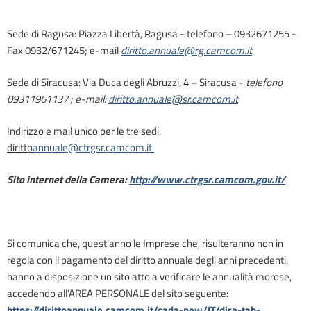
Sede di Ragusa: Piazza Libertà, Ragusa - telefono – 0932671255 -
Fax 0932/671245; e-mail
diritto.annuale@
rg.
camcom.it
Sede di Siracusa: Via Duca degli Abruzzi, 4 – Siracusa -
telefono
09311961137 ; e-mail:
diritto.annuale@sr.camcom.it
Indirizzo e mail unico per le tre sedi:
diritto
annuale@ctrgsr.camcom.it
.
Sito internet della Camera:
http://www.ctrgsr.camcom.gov.it/
Si comunica che, quest’anno le Imprese che, risulteranno non in
regola con il pagamento del diritto annuale degli anni precedenti,
hanno a disposizione un sito atto a verificare le annualità morose,
accedendo all’AREA PERSONALE del sito seguente:
https://dirittoannuale.camcom.it/cada-new/IT/dira-tab-