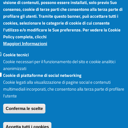
visione di contenuti, possono essere installati, solo previo Suo
Camera di Commercio Industria Artigianato e
Orari sportelli:
Agricoltura del Sud Est Sicilia
consenso, cookie di terze parti che consentono alla terza parte di
Dal Lunedì al Venerdì ore
Sede legale: Via Cappuccini, 2 - Catania
profilare gli utenti. Tramite questo banner, può accettare tutti i
8.30 - 12.00
Sede territoriale: Piazza della Libertà - Ragusa
cookies, selezionare le categorie di cookie di cui consente
Martedì anche 15.45 - 17.45
Sede territoriale: Via Duca degli Abruzzi, 4 - Siracusa
l’utilizzo e/o modificare le Sue preferenze. Per vedere la Cookie
Posta elettronica certificata: ctrgsr
Articolazione degli Uffici,
Policy completa, clicchi
pec.ctrgsr.camcom.it
Telefoni e mail
Maggiori Informazioni
Sito:
www.ctrgsr.camcom.gov.it
Codice fiscale e partita IVA:
05379380875
Accessibilità
Cookie tecnici
Codice di fatturazione elettronica:
ZBSD2P
Cookie necessari per il funzionamento del sito e cookie analitici
anonimizzati
Cookie di piattaforme di social networking
Copyright © CCIAA, 2019
Cookie legati alla visualizzazione di pagine social e contenuti
multimediali incorporati, che consentono alla terza parte di profilare
l'utente
Login
Accedi al sito I
Conferma le scelte
Accetta tutti i cookies