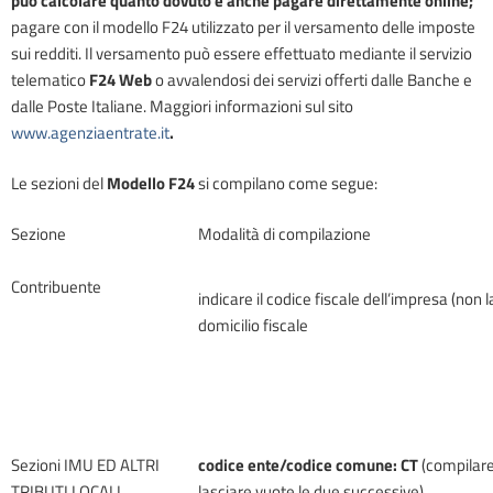
può calcolare quanto dovuto e anche pagare direttamente online;
pagare con il modello F24 utilizzato per il versamento delle imposte
sui redditi. Il versamento può essere effettuato mediante il servizio
telematico
F24 Web
o avvalendosi dei servizi offerti dalle Banche e
dalle Poste Italiane. Maggiori informazioni sul sito
www.agenziaentrate.it
.
Le sezioni del
Modello F24
si compilano come segue:
Sezione
Modalità di compilazione
Contribuente
indicare il codice fiscale dell’impresa (non la 
domicilio fiscale
Sezioni IMU ED ALTRI
codice ente/codice comune: CT
(compilare
TRIBUTI LOCALI
lasciare vuote le due successive)