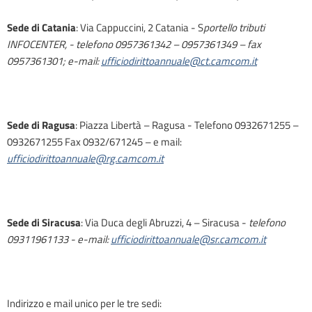
Sede di Catania
: Via Cappuccini, 2 Catania - S
portello tributi
INFOCENTER, - telefono 0957361342 – 0957361349 – fax
0957361301; e-mail:
ufficiodirittoannuale@ct.camcom.it
Sede di Ragusa
: Piazza Libertà – Ragusa - Telefono 0932671255 –
0932671255 Fax 0932/671245 – e mail:
ufficiodirittoannuale@rg.camcom.it
Sede di Siracusa
: Via Duca degli Abruzzi, 4 – Siracusa -
telefono
0931196113
3
- e-mail:
ufficiodirittoannuale@sr.camcom.it
Indirizzo e mail unico per le tre sedi: