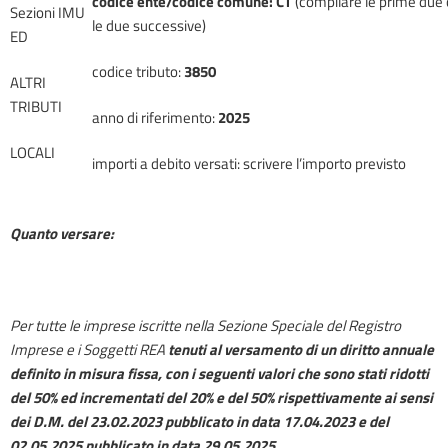
codice ente/codice comune:
CT
(compilare le prime due c
Sezioni IMU
le due successive)
ED
codice tributo:
3850
ALTRI
TRIBUTI
anno di riferimento:
2025
LOCALI
importi a debito versati: scrivere l’importo previsto
Quanto versare:
Per tutte le imprese iscritte nella Sezione Speciale del Registro
Imprese e i Soggetti REA
tenuti al versamento di un diritto annuale
definito in misura fissa, con i seguenti valori
che sono stati
ridotti
del 50% ed incrementati del 20% e del 50% rispettivamente ai sensi
dei D.M. del 23.02.2023 pubblicato in data 17.04.2023 e del
02.05.202
5
pubblicato
in data 29.05.2025