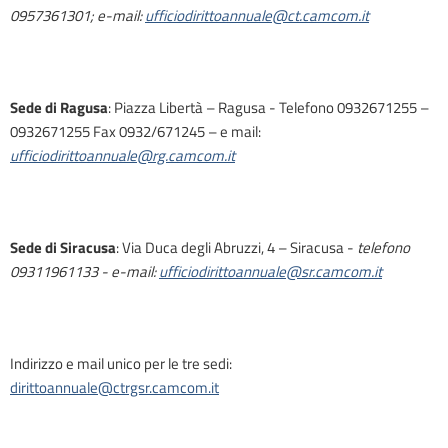
0957361301; e-mail:
ufficiodirittoannuale@ct.camcom.it
Sede di Ragusa
: Piazza Libertà – Ragusa - Telefono 0932671255 –
0932671255 Fax 0932/671245 – e mail:
ufficiodirittoannuale@rg.camcom.it
Sede di Siracusa
: Via Duca degli Abruzzi, 4 – Siracusa -
telefono
0931196113
3
- e-mail:
ufficiodirittoannuale@sr.camcom.it
Indirizzo e mail unico per le tre sedi:
diritto
annuale@ctrgsr.camcom.it