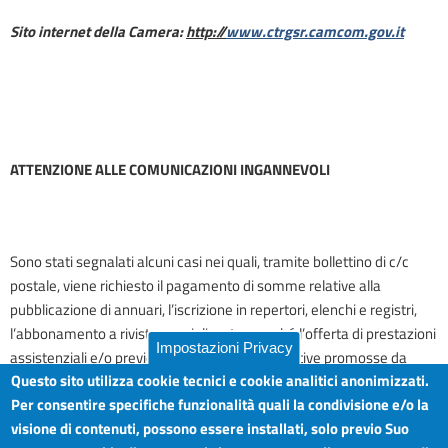
Sito internet della Camera:
http://
www.ctrgsr.camcom.gov.it
ATTENZIONE ALLE COMUNICAZIONI INGANNEVOLI
Sono stati segnalati alcuni casi nei quali, tramite bollettino di c/c
postale, viene richiesto il pagamento di somme relative alla
pubblicazione di annuari, l’iscrizione in repertori, elenchi e registri,
l’abbonamento a riviste specializzate, nonché l’offerta di prestazioni
Impostazioni Privacy
assistenziali e/o previdenziali: si tratta di iniziative promosse da
Questo sito utilizza cookie tecnici e cookie analitici anonimizzati.
organismi privati che nulla hanno in comune con l’Ente pubblico
Per consentire specifiche funzionalità quali la condivisione e/o la
Camera di Commercio I.A.A. e per le quali non sussiste alcun obbligo
visione di contenuti, possono essere installati, solo previo Suo
di pagamento degli importi richiesti.