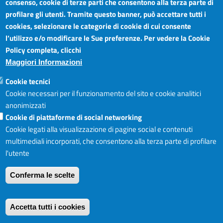
consenso, cookie di terze parti che consentono alla terza parte di
profilare gli utenti. Tramite questo banner, può accettare tutti i
cookies, selezionare le categorie di cookie di cui consente
Si invita a diffidare di queste iniziative, e se il bollettino vi sembra
l’utilizzo e/o modificare le Sue preferenze. Per vedere la Cookie
sospetto,
contattate la Camera di Commercio per verificare la loro
Policy completa, clicchi
autenticità.
Maggiori Informazioni
Cookie tecnici
Cookie necessari per il funzionamento del sito e cookie analitici
anonimizzati
Su questo argomento l’Autorità Garante della Concorrenza e del
Cookie di piattaforme di social networking
Mercato ha realizzato un Vademecum anti-inganni contro le
Cookie legati alla visualizzazione di pagine social e contenuti
indebite richieste di pagamento alle aziende. Si tratta di uno
multimediali incorporati, che consentono alla terza parte di profilare
strumento divulgativo a favore delle imprese, affinchè siano
l'utente
adeguatamente informate e dunque in grado di proteggersi da
ricorrenti raggiri commerciali posti in essere ai loro danni.
Conferma le scelte
Accetta tutti i cookies
Cosa deve insospettire, a cosa fare attenzione: a questo è dedicato