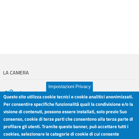
LA CAMERA
Impostazioni Privacy
Questo sito utilizza cookie tecnici e cookie analitici anonimizzati.
Per consentire specifiche funzionalità quali la condivisione e/o la
visione di contenuti, possono essere installati, solo previo Suo
Camera di Commercio Industria Artigianato e
Orari sportelli:
Agricoltura del Sud Est Sicilia
consenso, cookie di terze parti che consentono alla terza parte di
Dal Lunedì al Venerdì ore
Sede legale: Via Cappuccini, 2 - Catania
profilare gli utenti. Tramite questo banner, può accettare tutti i
8.30 - 12.00
Sede territoriale: Piazza della Libertà - Ragusa
cookies, selezionare le categorie di cookie di cui consente
Martedì anche 15.45 - 17.45
Sede territoriale: Via Duca degli Abruzzi, 4 - Siracusa