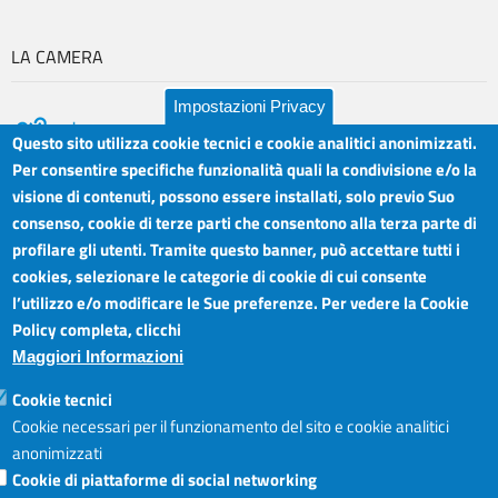
LA CAMERA
Impostazioni Privacy
Questo sito utilizza cookie tecnici e cookie analitici anonimizzati.
Per consentire specifiche funzionalità quali la condivisione e/o la
visione di contenuti, possono essere installati, solo previo Suo
Camera di Commercio Industria Artigianato e
Orari sportelli:
Agricoltura del Sud Est Sicilia
consenso, cookie di terze parti che consentono alla terza parte di
Dal Lunedì al Venerdì ore
Sede legale: Via Cappuccini, 2 - Catania
profilare gli utenti. Tramite questo banner, può accettare tutti i
8.30 - 12.00
Sede territoriale: Piazza della Libertà - Ragusa
cookies, selezionare le categorie di cookie di cui consente
Martedì anche 15.45 - 17.45
Sede territoriale: Via Duca degli Abruzzi, 4 - Siracusa
l’utilizzo e/o modificare le Sue preferenze. Per vedere la Cookie
Posta elettronica certificata: ctrgsr
Articolazione degli Uffici,
Policy completa, clicchi
pec.ctrgsr.camcom.it
Telefoni e mail
Maggiori Informazioni
Sito:
www.ctrgsr.camcom.gov.it
Codice fiscale e partita IVA:
05379380875
Accessibilità
Cookie tecnici
Codice di fatturazione elettronica:
ZBSD2P
Cookie necessari per il funzionamento del sito e cookie analitici
anonimizzati
Cookie di piattaforme di social networking
Copyright © CCIAA, 2019