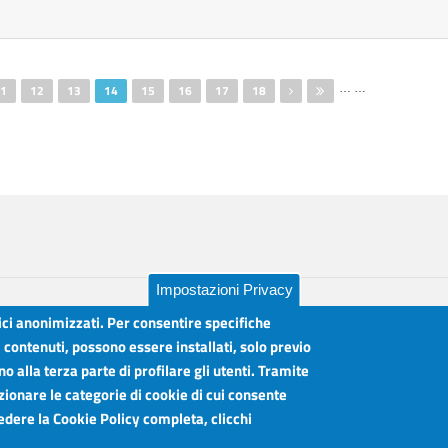
…
…
1
12
13
14
15
16
17
18
Impostazioni Privacy
tici anonimizzati. Per consentire specifiche
i contenuti, possono essere installati, solo previo
 alla terza parte di profilare gli utenti. Tramite
lia
Orari sportelli:
zionare le categorie di cookie di cui consente
Dal Lunedì al Venerdì ore 8.30 - 12.00
vedere la Cookie Policy completa, clicchi
Martedì anche 15.45 - 17.45