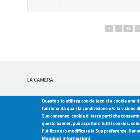
Pagine
10
1
LA CAMERA
Questo sito utilizza cookie tecnici e cookie anali
funzionalità quali la condivisione e/o la visione d
Suo consenso, cookie di terze parti che consentono
Camera di Commercio Industria Artigianato e Agricoltura del Sud Est Sici
questo banner, può accettare tutti i cookies, sele
Sede legale: Via Cappuccini, 2 - Catania
l’utilizzo e/o modificare le Sue preferenze. Per 
Sede territoriale: Piazza della Libertà - Ragusa
Sede territoriale: Via Duca degli Abruzzi, 4 - Siracusa
Maggiori Informazioni