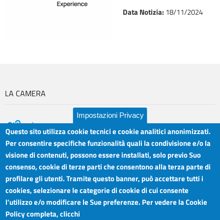
Data Notizia
:
18/11/2024
LA CAMERA
Impostazioni Privacy
Questo sito utilizza cookie tecnici e cookie analitici anonimizzati.
Per consentire specifiche funzionalità quali la condivisione e/o la
visione di contenuti, possono essere installati, solo previo Suo
Camera di Commercio Industria Artigianato e
Orari sportelli:
Agricoltura del Sud Est Sicilia
consenso, cookie di terze parti che consentono alla terza parte di
Dal Lunedì al Venerdì ore
Sede legale: Via Cappuccini, 2 - Catania
profilare gli utenti. Tramite questo banner, può accettare tutti i
8.30 - 12.00
Sede territoriale: Piazza della Libertà - Ragusa
cookies, selezionare le categorie di cookie di cui consente
Martedì anche 15.45 - 17.45
Sede territoriale: Via Duca degli Abruzzi, 4 - Siracusa
l’utilizzo e/o modificare le Sue preferenze. Per vedere la Cookie
Posta elettronica certificata: ctrgsr
Articolazione degli Uffici,
Policy completa, clicchi
pec.ctrgsr.camcom.it