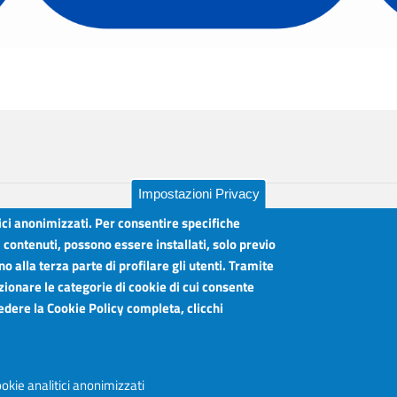
Impostazioni Privacy
tici anonimizzati. Per consentire specifiche
i contenuti, possono essere installati, solo previo
 alla terza parte di profilare gli utenti. Tramite
lia
Orari sportelli:
zionare le categorie di cookie di cui consente
Dal Lunedì al Venerdì ore 8.30 - 12.00
vedere la Cookie Policy completa, clicchi
Martedì anche 15.45 - 17.45
Articolazione degli Uffici, Telefoni e mail
okie analitici anonimizzati
Accessibilità