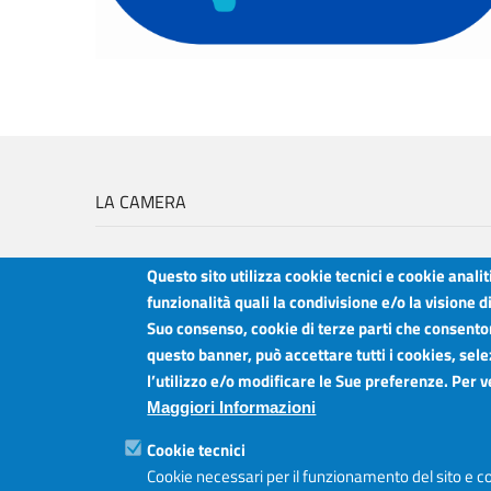
LA CAMERA
Questo sito utilizza cookie tecnici e cookie anali
funzionalità quali la condivisione e/o la visione d
Suo consenso, cookie di terze parti che consentono
Camera di Commercio Industria Artigianato e Agricoltura del Sud Est Sici
questo banner, può accettare tutti i cookies, sele
Sede legale: Via Cappuccini, 2 - Catania
l’utilizzo e/o modificare le Sue preferenze. Per 
Sede territoriale: Piazza della Libertà - Ragusa
Sede territoriale: Via Duca degli Abruzzi, 4 - Siracusa
Maggiori Informazioni
Posta elettronica certificata: ctrgsr
pec.ctrgsr.camcom.it
Cookie tecnici
Sito:
www.ctrgsr.camcom.gov.it
Cookie necessari per il funzionamento del sito e co
Codice fiscale e partita IVA:
05379380875