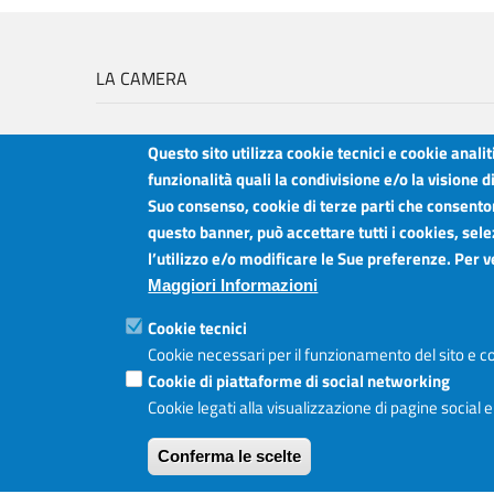
LA CAMERA
Questo sito utilizza cookie tecnici e cookie anali
funzionalità quali la condivisione e/o la visione d
Suo consenso, cookie di terze parti che consentono
Camera di Commercio Industria Artigianato e Agricoltura del Sud Est Sici
questo banner, può accettare tutti i cookies, sele
Sede legale: Via Cappuccini, 2 - Catania
l’utilizzo e/o modificare le Sue preferenze. Per 
Sede territoriale: Piazza della Libertà - Ragusa
Sede territoriale: Via Duca degli Abruzzi, 4 - Siracusa
Maggiori Informazioni
Posta elettronica certificata: ctrgsr
pec.ctrgsr.camcom.it
Cookie tecnici
Sito:
www.ctrgsr.camcom.gov.it
Cookie necessari per il funzionamento del sito e co
Codice fiscale e partita IVA:
05379380875
Codice di fatturazione elettronica:
Cookie di piattaforme di social networking
ZBSD2P
Cookie legati alla visualizzazione di pagine social 
Conferma le scelte
Copyright © CCIAA, 2019