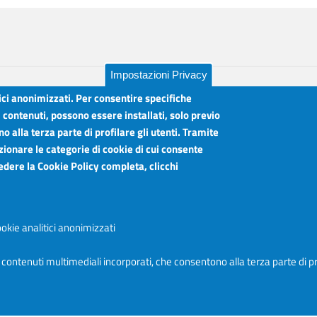
Impostazioni Privacy
tici anonimizzati. Per consentire specifiche
i contenuti, possono essere installati, solo previo
 alla terza parte di profilare gli utenti. Tramite
lia
Orari sportelli:
zionare le categorie di cookie di cui consente
Dal Lunedì al Venerdì ore 8.30 - 12.00
vedere la Cookie Policy completa, clicchi
Martedì anche 15.45 - 17.45
Articolazione degli Uffici, Telefoni e mail
okie analitici anonimizzati
Accessibilità
e contenuti multimediali incorporati, che consentono alla terza parte di pr
Login
Accedi al sito I