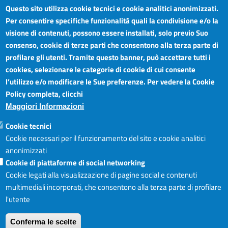
Questo sito utilizza cookie tecnici e cookie analitici anonimizzati.
Per consentire specifiche funzionalità quali la condivisione e/o la
visione di contenuti, possono essere installati, solo previo Suo
Camera di Commercio Industria Artigianato e
Orari sportelli:
Agricoltura del Sud Est Sicilia
consenso, cookie di terze parti che consentono alla terza parte di
Dal Lunedì al Venerdì ore
Sede legale: Via Cappuccini, 2 - Catania
profilare gli utenti. Tramite questo banner, può accettare tutti i
8.30 - 12.00
Sede territoriale: Piazza della Libertà - Ragusa
cookies, selezionare le categorie di cookie di cui consente
Martedì anche 15.45 - 17.45
Sede territoriale: Via Duca degli Abruzzi, 4 - Siracusa
l’utilizzo e/o modificare le Sue preferenze. Per vedere la Cookie
Posta elettronica certificata: ctrgsr
Articolazione degli Uffici,
Policy completa, clicchi
pec.ctrgsr.camcom.it
Telefoni e mail
Maggiori Informazioni
Sito:
www.ctrgsr.camcom.gov.it
Codice fiscale e partita IVA:
05379380875
Accessibilità
Cookie tecnici
Codice di fatturazione elettronica:
ZBSD2P
Cookie necessari per il funzionamento del sito e cookie analitici
anonimizzati
Cookie di piattaforme di social networking
Copyright © CCIAA, 2019
Cookie legati alla visualizzazione di pagine social e contenuti
multimediali incorporati, che consentono alla terza parte di profilare
l'utente
Login
Accedi al sito I
Conferma le scelte