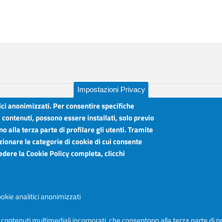
Impostazioni Privacy
tici anonimizzati. Per consentire specifiche
i contenuti, possono essere installati, solo previo
 alla terza parte di profilare gli utenti. Tramite
lia
Orari sportelli:
zionare le categorie di cookie di cui consente
Dal Lunedì al Venerdì ore 8.30 - 12.00
vedere la Cookie Policy completa, clicchi
Martedì anche 15.45 - 17.45
Articolazione degli Uffici, Telefoni e mail
okie analitici anonimizzati
Accessibilità
e contenuti multimediali incorporati, che consentono alla terza parte di pr