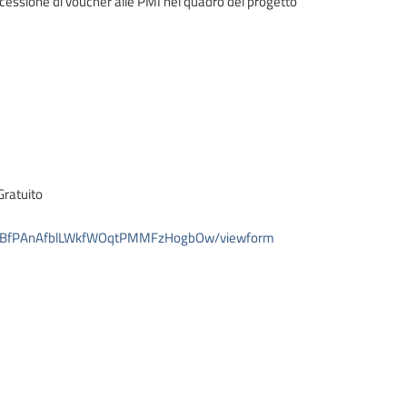
oncessione di voucher alle PMI nel quadro del progetto
Gratuito
V3ABfPAnAfblLWkfWOqtPMMFzHogbOw/viewform