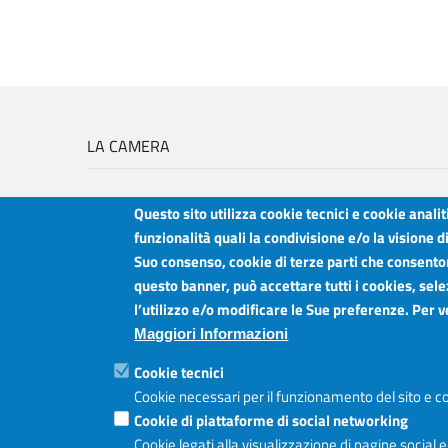
LA CAMERA
Questo sito utilizza cookie tecnici e cookie anali
funzionalità quali la condivisione e/o la visione d
Suo consenso, cookie di terze parti che consentono
Camera di Commercio Industria Artigianato e Agricoltura del Sud Est Sici
questo banner, può accettare tutti i cookies, sele
Sede legale: Via Cappuccini, 2 - Catania
l’utilizzo e/o modificare le Sue preferenze. Per 
Sede territoriale: Piazza della Libertà - Ragusa
Sede territoriale: Via Duca degli Abruzzi, 4 - Siracusa
Maggiori Informazioni
Posta elettronica certificata: ctrgsr
pec.ctrgsr.camcom.it
Cookie tecnici
Sito:
www.ctrgsr.camcom.gov.it
Cookie necessari per il funzionamento del sito e co
Codice fiscale e partita IVA:
05379380875
Codice di fatturazione elettronica:
Cookie di piattaforme di social networking
ZBSD2P
Cookie legati alla visualizzazione di pagine social 