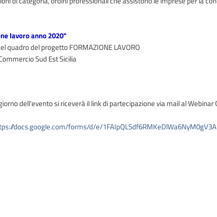
ioni di categoria, ordini professionali che assistono le imprese per la c
ne lavoro anno 2020"
er nel quadro del progetto FORMAZIONE LAVORO
Commercio Sud Est Sicilia
iorno dell'evento si riceverà il link di partecipazione via mail al Webinar 
ttps://docs.google.com/forms/d/e/1FAIpQLSdf6RMKeDlWa6NyM0g