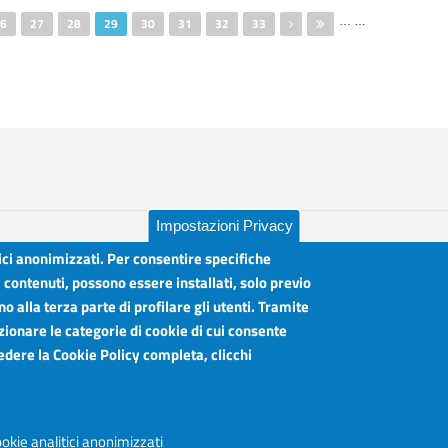
…
…
6
27
28
29
30
31
32
33
Impostazioni Privacy
tici anonimizzati. Per consentire specifiche
i contenuti, possono essere installati, solo previo
 alla terza parte di profilare gli utenti. Tramite
lia
Orari sportelli:
zionare le categorie di cookie di cui consente
Dal Lunedì al Venerdì ore 8.30 - 12.00
vedere la Cookie Policy completa, clicchi
Martedì anche 15.45 - 17.45
Articolazione degli Uffici, Telefoni e mail
okie analitici anonimizzati