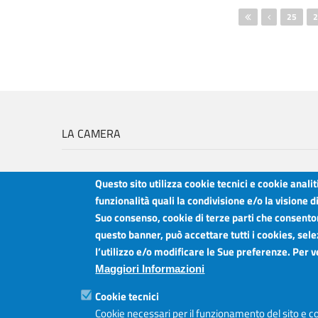
Pagine
25
2
LA CAMERA
Questo sito utilizza cookie tecnici e cookie anali
funzionalità quali la condivisione e/o la visione d
Suo consenso, cookie di terze parti che consentono
Camera di Commercio Industria Artigianato e Agricoltura del Sud Est Sici
questo banner, può accettare tutti i cookies, sele
Sede legale: Via Cappuccini, 2 - Catania
l’utilizzo e/o modificare le Sue preferenze. Per 
Sede territoriale: Piazza della Libertà - Ragusa
Sede territoriale: Via Duca degli Abruzzi, 4 - Siracusa
Maggiori Informazioni
Posta elettronica certificata: ctrgsr
pec.ctrgsr.camcom.it
Cookie tecnici
Sito:
www.ctrgsr.camcom.gov.it
Codice fiscale e partita IVA:
Cookie necessari per il funzionamento del sito e co
05379380875