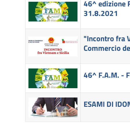
46^ edizione 
31.8.2021
"Incontro fra 
Commercio del 
46^ F.A.M. 
ESAMI DI IDO