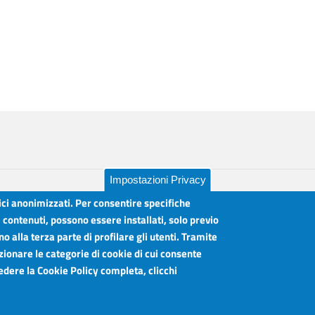
Impostazioni Privacy
tici anonimizzati. Per consentire specifiche
i contenuti, possono essere installati, solo previo
 alla terza parte di profilare gli utenti. Tramite
lia
Orari sportelli:
zionare le categorie di cookie di cui consente
Dal Lunedì al Venerdì ore 8.30 - 12.00
vedere la Cookie Policy completa, clicchi
Martedì anche 15.45 - 17.45
Articolazione degli Uffici, Telefoni e mail