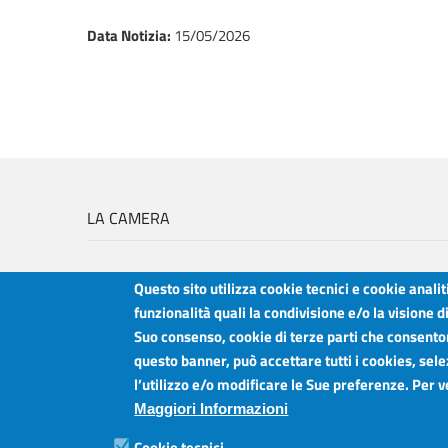
Data Notizia
:
15/05/2026
LA CAMERA
Questo sito utilizza cookie tecnici e cookie anali
funzionalità quali la condivisione e/o la visione d
Suo consenso, cookie di terze parti che consentono
Camera di Commercio Industria Artigianato e Agricoltura del Sud Est Sici
questo banner, può accettare tutti i cookies, sele
Sede legale: Via Cappuccini, 2 - Catania
l’utilizzo e/o modificare le Sue preferenze. Per 
Sede territoriale: Piazza della Libertà - Ragusa
Sede territoriale: Via Duca degli Abruzzi, 4 - Siracusa
Maggiori Informazioni
Posta elettronica certificata: ctrgsr
pec.ctrgsr.camcom.it
Cookie tecnici