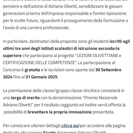
pensiero e dell’azione di Adriano Olivetti, sensibilizzare le giovani
generazioni al tema dell’impresa responsabile e fornire ispirazione
per le scelte future, riguardanti il proseguimento della formazione o
l’avvio di una carriera professionale.
In particolare, destinatari della proposta sono gli studenti
iscritti agli
ultimi tre anni degli Istituti scolastici di istruzione secondaria
superiore
che partecipano al progetto "LEZIONI OLIVETTIANE e
CERTIFICAZIONE DELLE COMPETENZE". La partecipazione al
Concorso è
gratuita
e le iscrizioni sono aperte dal
30 Settembre
2024
fino al
31 Gennaio 2025
.
La premiazione della classe/gruppo classe vincitrice consisterà in
una
targa di merito
con la denominazione “Premio Nazionale
Adriano Olivetti” per il risultato raggiunto ed inoltre verrà offerta la
possibilità di
brevettare la propria innovazione
presentata.
Per conoscere ulteriori dettagli
clicca qui
per accedere alla pagina
dedicata alla sezione
Scuole
del premio Adriano Olivetti.