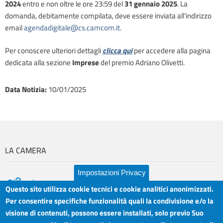
2024
entro e non oltre le ore 23:59 del
31 gennaio 2025
. La
domanda, debitamente compilata, deve essere inviata all’indirizzo
email
agendadigitale@cs.camcom.it
.
Per conoscere ulteriori dettagli
clicca qui
per accedere alla pagina
dedicata alla sezione
Imprese
del premio Adriano Olivetti.
Data Notizia
:
10/01/2025
LA CAMERA
Impostazioni Privacy
Questo sito utilizza cookie tecnici e cookie analitici anonimizzati.
Per consentire specifiche funzionalità quali la condivisione e/o la
visione di contenuti, possono essere installati, solo previo Suo
Camera di Commercio Industria Artigianato e
Orari sportelli: