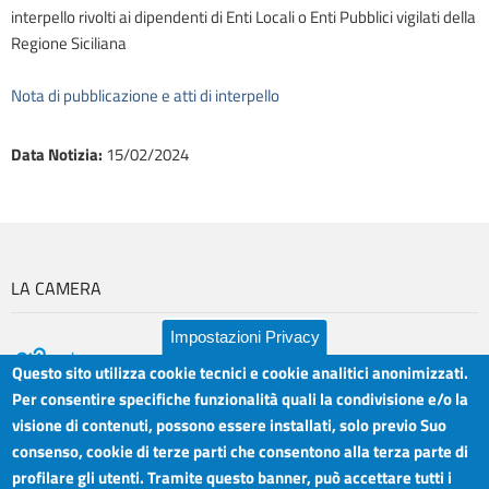
interpello rivolti ai dipendenti di Enti Locali o Enti Pubblici vigilati della
Regione Siciliana
Nota di pubblicazione e atti di interpello
Data Notizia
:
15/02/2024
LA CAMERA
Impostazioni Privacy
Questo sito utilizza cookie tecnici e cookie analitici anonimizzati.
Per consentire specifiche funzionalità quali la condivisione e/o la
visione di contenuti, possono essere installati, solo previo Suo
Camera di Commercio Industria Artigianato e
Orari sportelli:
Agricoltura del Sud Est Sicilia
consenso, cookie di terze parti che consentono alla terza parte di
Dal Lunedì al Venerdì ore
Sede legale: Via Cappuccini, 2 - Catania
profilare gli utenti. Tramite questo banner, può accettare tutti i
8.30 - 12.00