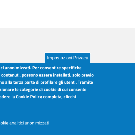
Impostazioni Privacy
tici anonimizzati. Per consentire specifiche
i contenuti, possono essere installati, solo previo
 alla terza parte di profilare gli utenti. Tramite
lia
Orari sportelli:
zionare le categorie di cookie di cui consente
Dal Lunedì al Venerdì ore 8.30 - 12.00
vedere la Cookie Policy completa, clicchi
Martedì anche 15.45 - 17.45
Articolazione degli Uffici, Telefoni e mail
okie analitici anonimizzati
Accessibilità