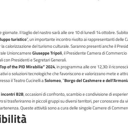
iornate. Il taglio del nastro sarà alle ore 10 di lunedì 14 ottobre. Subito 
luppo turistico
”, un importante incontro rivolto ai rappresentanti dell
 la calorizzazione del turismo culturale. Saranno presenti anche il Presi
nerale Unioncamere
Giuseppe Tripoli
, il Presidente Camera di Commercio
li con Presidenti e Segretari Generali.
Top of the PID Mirabilia” 2024
, in programma alle ore 12,30: il riconos
icativi o soluzioni tecnologiche che favoriscono e valorizzano mete e attra
esso il Teatro Cucinelli a
Solomeo
, “
Borgo del Cashmere e dell’Armoni
i
incontri B2B
, occasioni di confronto, scambio e condivisione di esperie
rs
si trasferiranno in piccoli gruppi su diversi territori, per conoscere da vi
appartenenza. Queste attività sono a cura delle singole Camere di Commer
bilità