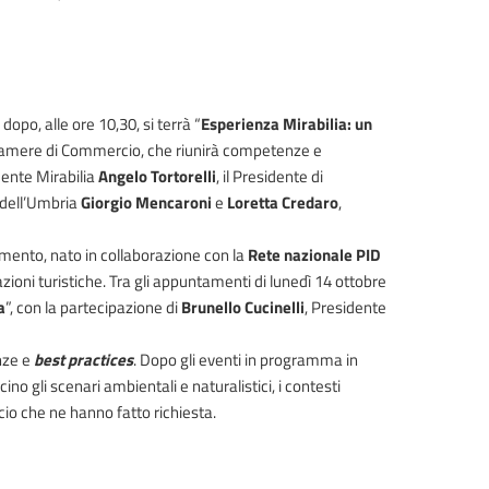
dopo, alle ore 10,30, si terrà “
Esperienza Mirabilia: un
e Camere di Commercio, che riunirà competenze e
dente Mirabilia
Angelo Tortorelli
, il Presidente di
 dell’Umbria
Giorgio Mencaroni
e
Loretta Credaro
,
cimento, nato in collaborazione con la
Rete nazionale PID
zioni turistiche. Tra gli appuntamenti di lunedì 14 ottobre
a
”, con la partecipazione di
Brunello Cucinelli
, Presidente
nze e
best practices
. Dopo gli eventi in programma in
cino gli scenari ambientali e naturalistici, i contesti
cio che ne hanno fatto richiesta.