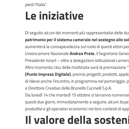
piedi l’Italia”.
Le iniziative
Di seguito alcuni dei momenti più rappresentativi delle due g
patrimonio per il sistema camerale nel sostegno allo svi
aumenterà la consapevolezza sul ruolo di questi attori per
Unioncamere Nazionale
Andrea Prete
, il Segretario Ge
Presidente Isnart – oltre a delegazioni istituzionali camera
Altro momento clou della mattinata sarà la premiazione “
(Punto Impresa Digitale)
, premia progetti, prodotti, appl
di rilievo anche l’incontro, in programma nel pomeriggio, pr
e Direttore Creativo della Brunello Cucinelli S.p.A.
Sia lunedì 14 che martedì 15 ottobre si terranno numeros
questi due giorni, immediatamente a seguire, alcuni
buye
produttivi e gli operatori economici nei loro contesti di 
Il valore della sosteni