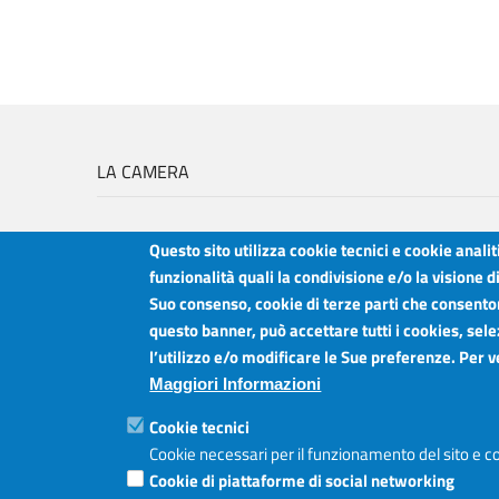
LA CAMERA
Questo sito utilizza cookie tecnici e cookie anali
funzionalità quali la condivisione e/o la visione d
Suo consenso, cookie di terze parti che consentono
Camera di Commercio Industria Artigianato e Agricoltura del Sud Est Sici
questo banner, può accettare tutti i cookies, sele
Sede legale: Via Cappuccini, 2 - Catania
l’utilizzo e/o modificare le Sue preferenze. Per 
Sede territoriale: Piazza della Libertà - Ragusa
Sede territoriale: Via Duca degli Abruzzi, 4 - Siracusa
Maggiori Informazioni
Posta elettronica certificata: ctrgsr
pec.ctrgsr.camcom.it
Cookie tecnici
Sito:
www.ctrgsr.camcom.gov.it
Codice fiscale e partita IVA:
Cookie necessari per il funzionamento del sito e co
05379380875
Codice di fatturazione elettronica:
ZBSD2P
Cookie di piattaforme di social networking