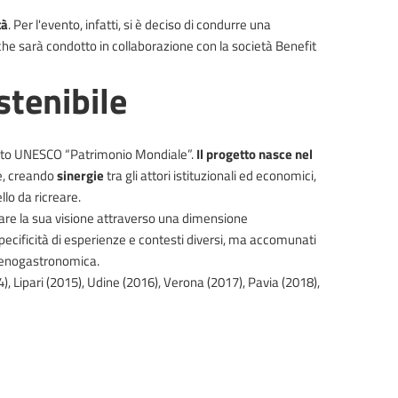
tà
. Per l'evento, infatti, si è deciso di condurre una
i che sarà condotto in collaborazione con la società Benefit
stenibile
 un sito UNESCO “Patrimonio Mondiale”.
Il progetto nasce nel
e, creando
sinergie
tra gli attori istituzionali ed economici,
llo da ricreare.
liare la sua visione attraverso una dimensione
specificità di esperienze e contesti diversi, ma accomunati
ità enogastronomica.
), Lipari (2015), Udine (2016), Verona (2017), Pavia (2018),