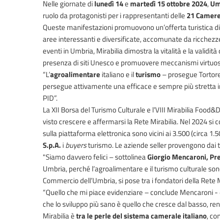
Nelle giornate di
lunedì 14
e
martedì 15 ottobre 2024
,
Um
ruolo da protagonisti per i rappresentanti delle
21
Camere
Queste manifestazioni promuovono un’offerta turistica d
aree interessanti e diversificate, accomunate da ricchezze 
eventi in Umbria, Mirabilia dimostra la vitalità e la validi
presenza di siti Unesco e promuovere meccanismi virtuos
“L’
agroalimentare
italiano e il
turismo
– prosegue Tortore
persegue attivamente una efficace e sempre più stretta i
PID”.
La XII Borsa del Turismo Culturale e l’VIII Mirabilia Food&
visto crescere e affermarsi la Rete Mirabilia. Nel 2024 si
sulla piattaforma elettronica sono vicini ai 3.500 (circa 1.5
S.p.A.
i
buyers
turismo. Le aziende seller provengono dai t
"Siamo davvero felici – sottolinea
Giorgio Mencaroni, Pr
Umbria, perché l’agroalimentare e il turismo culturale so
Commercio dell’Umbria, si pose tra i fondatori della Rete M
“Quello che mi piace evidenziare – conclude Mencaroni - 
che lo sviluppo più sano è quello che cresce dal basso, rend
Mirabilia è
tra le perle del sistema camerale italiano
, co