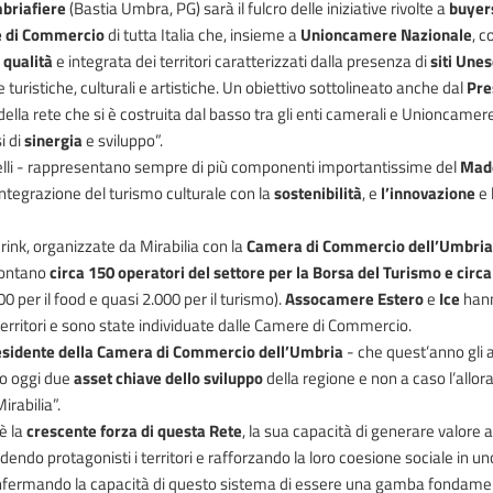
briafiere
(Bastia Umbra, PG) sarà il fulcro delle iniziative rivolte a
buyers
 di Commercio
di tutta Italia che, insieme a
Unioncamere Nazionale
, c
i
qualità
e integrata dei territori caratterizzati dalla presenza di
siti Une
turistiche, culturali e artistiche. Un obiettivo sottolineato anche dal
Pre
tà della rete che si è costruita dal basso tra gli enti camerali e Unioncame
i di
sinergia
e sviluppo”.
lli - rappresentano sempre di più componenti importantissime del
Made
ntegrazione del turismo culturale con la
sostenibilità
, e
l’innovazione
e 
Drink, organizzate da Mirabilia con la
Camera di Commercio dell’Umbria
 contano
circa 150 operatori del settore per la Borsa del Turismo e cir
00 per il food e quasi 2.000 per il turismo).
Assocamere Estero
e
Ice
hann
erritori e sono state individuate dalle Camere di Commercio.
esidente della Camera di Commercio dell’Umbria
- che quest’anno gli 
no oggi due
asset chiave dello sviluppo
della regione e non a caso l’all
irabilia”.
è la
crescente forza di questa Rete
, la sua capacità di generare valore
endo protagonisti i territori e rafforzando la loro coesione sociale in uno
nfermando la capacità di questo sistema di essere una gamba fondament