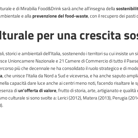
turale e di Mirabilia Food&Drink sarà anche all’insegna della
sostenibili
 ambientale e alla
prevenzione del food-waste
, con il recupero dei past
ulturale per una crescita so
ali, storici e ambientali dell’Italia, sostenendo i territori su cui insiste
unisce Unioncamere Nazionale e 21 Camere di Commercio di tutto il Paes
percorso più che decennale ne ha consolidato il ruolo strategico e di mode
ca
, che unisce l’Italia da Nord a Sud e viceversa, e ha anche saputo amp
 nella capacità dare luce anche ai centri meno noti, facendo risaltare le 
resenza di
un’offerta di valore
, frutto di storia, arte, artigianato e qual
mo culturale si sono svolte a: Lerici (2012), Matera (2013), Perugia (2014
).