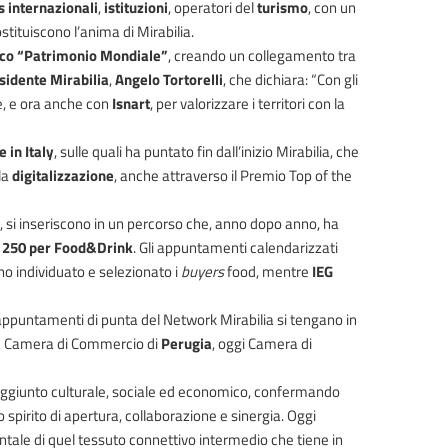
 internazionali
,
istituzioni
, operatori del
turismo
, con un
ostituiscono l’anima di Mirabilia.
sco “Patrimonio Mondiale”
, creando un collegamento tra
sidente Mirabilia
,
Angelo Tortorelli
, che dichiara: “Con gli
re, e ora anche con
Isnart
, per valorizzare i territori con la
 in Italy
, sulle quali ha puntato fin dall’inizio Mirabilia, che
la
digitalizzazione
, anche attraverso il Premio Top of the
, si inseriscono in un percorso che, anno dopo anno, ha
ca 250 per Food&Drink
. Gli appuntamenti calendarizzati
o individuato e selezionato i
buyers
food, mentre
IEG
appuntamenti di punta del Network Mirabilia si tengano in
ora Camera di Commercio di
Perugia
, oggi Camera di
 aggiunto culturale, sociale ed economico, confermando
 spirito di apertura, collaborazione e sinergia. Oggi
ale di quel tessuto connettivo intermedio che tiene in