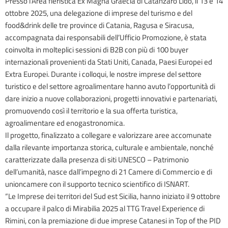
Presso l’Area fieristica Ex Magna Graecia di Catanzaro Lido, il 13 e 14
ottobre 2025, una delegazione di imprese del turismo e del
food&drink delle tre province di Catania, Ragusa e Siracusa,
accompagnata dai responsabili dell’Ufficio Promozione, è stata
coinvolta in molteplici sessioni di B2B con più di 100 buyer
internazionali provenienti da Stati Uniti, Canada, Paesi Europei ed
Extra Europei. Durante i colloqui, le nostre imprese del settore
turistico e del settore agroalimentare hanno avuto l’opportunità di
dare inizio a nuove collaborazioni, progetti innovativi e partenariati,
promuovendo così il territorio e la sua offerta turistica,
agroalimentare ed enogastronomica.
Il progetto, finalizzato a collegare e valorizzare aree accomunate
dalla rilevante importanza storica, culturale e ambientale, nonché
caratterizzate dalla presenza di siti UNESCO – Patrimonio
dell’umanità, nasce dall’impegno di 21 Camere di Commercio e di
unioncamere con il supporto tecnico scientifico di ISNART.
“Le Imprese dei territori del Sud est Sicilia, hanno iniziato il 9 ottobre
a occupare il palco di Mirabilia 2025 al TTG Travel Experience di
Rimini, con la premiazione di due imprese Catanesi in Top of the PID