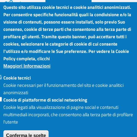
Questo sito utilizza cookie tecnici e cookie analitici anonimizzati.
Per consentire specifiche funzionalità quali la condivisione e/o la
visione di contenuti, possono essere installati, solo previo Suo
Camera di Commercio Industria Artigianato e
Orari sportelli:
Agricoltura del Sud Est Sicilia
consenso, cookie di terze parti che consentono alla terza parte di
Dal Lunedì al Venerdì ore
Sede legale: Via Cappuccini, 2 - Catania
profilare gli utenti. Tramite questo banner, può accettare tutti i
8.30 - 12.00
Sede territoriale: Piazza della Libertà - Ragusa
cookies, selezionare le categorie di cookie di cui consente
Martedì anche 15.45 - 17.45
Sede territoriale: Via Duca degli Abruzzi, 4 - Siracusa
l’utilizzo e/o modificare le Sue preferenze. Per vedere la Cookie
Posta elettronica certificata: ctrgsr
Articolazione degli Uffici,
Policy completa, clicchi
pec.ctrgsr.camcom.it
Telefoni e mail
Maggiori Informazioni
Sito:
www.ctrgsr.camcom.gov.it
Codice fiscale e partita IVA:
05379380875
Accessibilità
Cookie tecnici
Codice di fatturazione elettronica:
ZBSD2P
Cookie necessari per il funzionamento del sito e cookie analitici
anonimizzati
Cookie di piattaforme di social networking
Copyright © CCIAA, 2019
Cookie legati alla visualizzazione di pagine social e contenuti
multimediali incorporati, che consentono alla terza parte di profilare
l'utente
Login
Accedi al sito I
Conferma le scelte