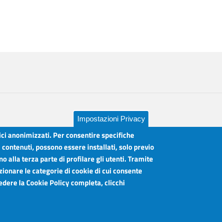
Impostazioni Privacy
tici anonimizzati. Per consentire specifiche
lia
i contenuti, possono essere installati, solo previo
Orari sportelli:
 alla terza parte di profilare gli utenti. Tramite
Dal Lunedì al Venerdì ore 8.30 - 12.00
Martedì anche 15.45 - 17.45
zionare le categorie di cookie di cui consente
vedere la Cookie Policy completa, clicchi
Articolazione degli Uffici, Telefoni e mail
Accessibilità