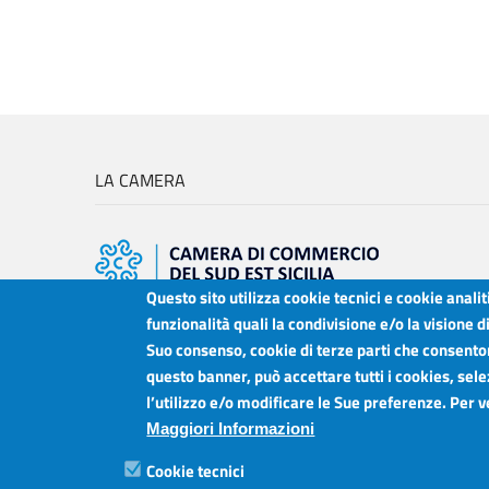
LA CAMERA
Questo sito utilizza cookie tecnici e cookie anali
Camera di Commercio Industria Artigianato e Agricoltura del Sud Est Sici
funzionalità quali la condivisione e/o la visione d
Sede legale: Via Cappuccini, 2 - Catania
Suo consenso, cookie di terze parti che consentono
Sede territoriale: Piazza della Libertà - Ragusa
questo banner, può accettare tutti i cookies, sele
Sede territoriale: Via Duca degli Abruzzi, 4 - Siracusa
l’utilizzo e/o modificare le Sue preferenze. Per 
Posta elettronica certificata: ctrgsr
pec.ctrgsr.camcom.it
Maggiori Informazioni
Sito:
www.ctrgsr.camcom.gov.it
Codice fiscale e partita IVA:
05379380875
Cookie tecnici
Codice di fatturazione elettronica:
ZBSD2P