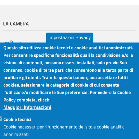
LA CAMERA
Impostazioni Privacy
Questo sito utilizza cookie tecnici e cookie analitici anonimizzati.
Per consentire specifiche funzionalità quali la condivisione e/o la
visione di contenuti, possono essere installati, solo previo Suo
Camera di Commercio Industria Artigianato e
Orari sportelli:
Agricoltura del Sud Est Sicilia
consenso, cookie di terze parti che consentono alla terza parte di
Dal Lunedì al Venerdì ore
Sede legale: Via Cappuccini, 2 - Catania
profilare gli utenti. Tramite questo banner, può accettare tutti i
8.30 - 12.00
Sede territoriale: Piazza della Libertà - Ragusa
cookies, selezionare le categorie di cookie di cui consente
Martedì anche 15.45 - 17.45
Sede territoriale: Via Duca degli Abruzzi, 4 - Siracusa
l’utilizzo e/o modificare le Sue preferenze. Per vedere la Cookie
Posta elettronica certificata: ctrgsr
Articolazione degli Uffici,
Policy completa, clicchi
pec.ctrgsr.camcom.it
Telefoni e mail
Maggiori Informazioni
Sito:
www.ctrgsr.camcom.gov.it
Codice fiscale e partita IVA:
05379380875
Accessibilità
Cookie tecnici
Codice di fatturazione elettronica:
ZBSD2P
Cookie necessari per il funzionamento del sito e cookie analitici
anonimizzati