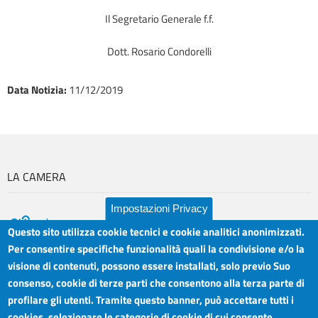
Il Segretario Generale f.f.
Dott. Rosario Condorelli
Data Notizia
:
11/12/2019
LA CAMERA
Impostazioni Privacy
Questo sito utilizza cookie tecnici e cookie analitici anonimizzati.
Per consentire specifiche funzionalità quali la condivisione e/o la
visione di contenuti, possono essere installati, solo previo Suo
Camera di Commercio Industria Artigianato e
Orari sportelli:
Agricoltura del Sud Est Sicilia
consenso, cookie di terze parti che consentono alla terza parte di
Dal Lunedì al Venerdì ore
Sede legale: Via Cappuccini, 2 - Catania
profilare gli utenti. Tramite questo banner, può accettare tutti i
8.30 - 12.00
Sede territoriale: Piazza della Libertà - Ragusa
cookies, selezionare le categorie di cookie di cui consente
Martedì anche 15.45 - 17.45