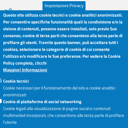
Impostazioni Privacy
Questo sito utilizza cookie tecnici e cookie analitici anonimizzati.
Per consentire specifiche funzionalità quali la condivisione e/o la
visione di contenuti, possono essere installati, solo previo Suo
Camera di Commercio Industria Artigianato e
Orari sportelli:
Agricoltura del Sud Est Sicilia
consenso, cookie di terze parti che consentono alla terza parte di
Dal Lunedì al Venerdì ore
Sede legale: Via Cappuccini, 2 - Catania
profilare gli utenti. Tramite questo banner, può accettare tutti i
8.30 - 12.00
Sede territoriale: Piazza della Libertà - Ragusa
cookies, selezionare le categorie di cookie di cui consente
Martedì anche 15.45 - 17.45
Sede territoriale: Via Duca degli Abruzzi, 4 - Siracusa
l’utilizzo e/o modificare le Sue preferenze. Per vedere la Cookie
Posta elettronica certificata: ctrgsr
Articolazione degli Uffici,
Policy completa, clicchi
pec.ctrgsr.camcom.it
Telefoni e mail
Maggiori Informazioni
Sito:
www.ctrgsr.camcom.gov.it
Codice fiscale e partita IVA:
05379380875
Accessibilità
Cookie tecnici
Codice di fatturazione elettronica:
ZBSD2P
Cookie necessari per il funzionamento del sito e cookie analitici
anonimizzati
Cookie di piattaforme di social networking
Copyright © CCIAA, 2019
Cookie legati alla visualizzazione di pagine social e contenuti
multimediali incorporati, che consentono alla terza parte di profilare
l'utente
Login
Accedi al sito I