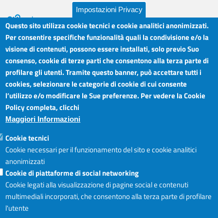
Impostazioni Privacy
Questo sito utilizza cookie tecnici e cookie analitici anonimizzati.
Per consentire specifiche funzionalità quali la condivisione e/o la
visione di contenuti, possono essere installati, solo previo Suo
Camera di Commercio Industria Artigianato e
Orari sportelli:
Agricoltura del Sud Est Sicilia
consenso, cookie di terze parti che consentono alla terza parte di
Dal Lunedì al Venerdì ore
Sede legale: Via Cappuccini, 2 - Catania
profilare gli utenti. Tramite questo banner, può accettare tutti i
8.30 - 12.00
Sede territoriale: Piazza della Libertà - Ragusa
cookies, selezionare le categorie di cookie di cui consente
Martedì anche 15.45 - 17.45
Sede territoriale: Via Duca degli Abruzzi, 4 - Siracusa
l’utilizzo e/o modificare le Sue preferenze. Per vedere la Cookie
Posta elettronica certificata: ctrgsr
Articolazione degli Uffici,
Policy completa, clicchi
pec.ctrgsr.camcom.it
Telefoni e mail
Maggiori Informazioni
Sito:
www.ctrgsr.camcom.gov.it
Codice fiscale e partita IVA:
05379380875
Accessibilità
Cookie tecnici
Codice di fatturazione elettronica:
ZBSD2P
Cookie necessari per il funzionamento del sito e cookie analitici
anonimizzati
Cookie di piattaforme di social networking
Copyright © CCIAA, 2019
Cookie legati alla visualizzazione di pagine social e contenuti
multimediali incorporati, che consentono alla terza parte di profilare
l'utente
Login
Accedi al sito I