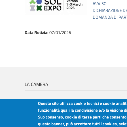
AVVISO
DICHIARAZIONE D
DOMANDA DI PAR
Data Notizia
:
07/01/2026
LA CAMERA
Questo sito utilizza cookie tecnici e cookie anali
funzionalità quali la condivisione e/o la visione d
Suo consenso, cookie di terze parti che consentono
Camera di Commercio Industria Artigianato e Agricoltura del Sud Est Sici
questo banner, può accettare tutti i cookies, sele
Sede legale: Via Cappuccini, 2 - Catania