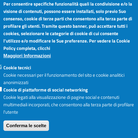
Per consentire specifiche funzionalità quali la condivisione e/o la
visione di contenuti, possono essere installati, solo previo Suo
Camera di Commercio Industria Artigianato e
Orari sportelli:
Agricoltura del Sud Est Sicilia
consenso, cookie di terze parti che consentono alla terza parte di
Dal Lunedì al Venerdì ore
Sede legale: Via Cappuccini, 2 - Catania
profilare gli utenti. Tramite questo banner, può accettare tutti i
8.30 - 12.00
Sede territoriale: Piazza della Libertà - Ragusa
cookies, selezionare le categorie di cookie di cui consente
Martedì anche 15.45 - 17.45
Sede territoriale: Via Duca degli Abruzzi, 4 - Siracusa
l’utilizzo e/o modificare le Sue preferenze. Per vedere la Cookie
Posta elettronica certificata: ctrgsr
Articolazione degli Uffici,
Policy completa, clicchi
pec.ctrgsr.camcom.it
Telefoni e mail
Maggiori Informazioni
Sito:
www.ctrgsr.camcom.gov.it
Codice fiscale e partita IVA:
05379380875
Accessibilità
Cookie tecnici
Codice di fatturazione elettronica:
ZBSD2P
Cookie necessari per il funzionamento del sito e cookie analitici
anonimizzati
Cookie di piattaforme di social networking
Copyright © CCIAA, 2019
Cookie legati alla visualizzazione di pagine social e contenuti
multimediali incorporati, che consentono alla terza parte di profilare
l'utente
Login
Accedi al sito I
Conferma le scelte