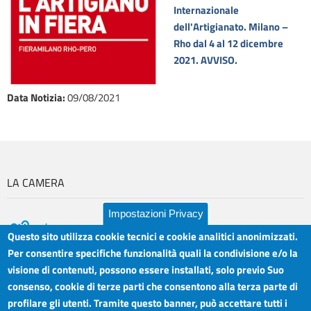
Internazionale
dell'Artigianato. Milano –
Rho dal 4 al 12 dicembre
2021.
AVVISO.
Data Notizia
:
09/08/2021
LA CAMERA
Impostazioni Privacy
Questo sito utilizza cookie tecnici e cookie analitici anonimizzati.
Per consentire specifiche funzionalità quali la condivisione e/o la
visione di contenuti, possono essere installati, solo previo Suo
Camera di Commercio Industria Artigianato e
Orari sportelli:
Agricoltura del Sud Est Sicilia
consenso, cookie di terze parti che consentono alla terza parte di
Dal Lunedì al Venerdì ore
Sede legale: Via Cappuccini, 2 - Catania
profilare gli utenti. Tramite questo banner, può accettare tutti i
8.30 - 12.00